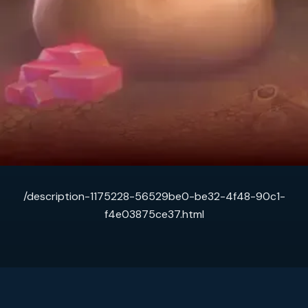
/description-1175228-56529be0-be32-4f48-90c1-
f4e03875ce37.html