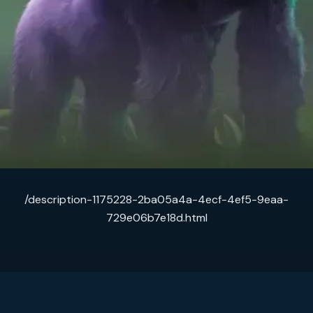
/description-1175228-2ba05a4a-4ecf-4ef5-9eaa-
729e06b7e18d.html