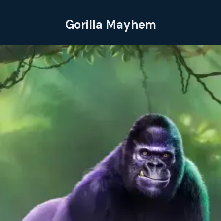
Gorilla Mayhem